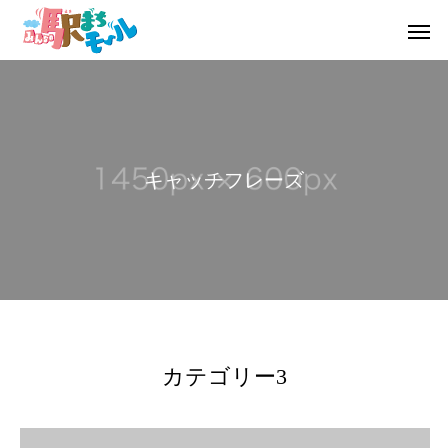
キ
ャ
ッ
チ
フ
レ
ー
ズ
カテゴリー3